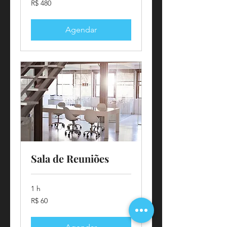
R$ 480
Reais
brasileiros
Agendar
Sala de Reuniões
1 h
60
R$ 60
Reais
brasileiros